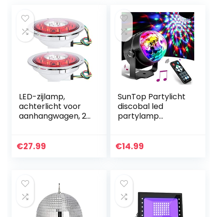
LED-zijlamp,
SunTop Partylicht
achterlicht voor
discobal led
aanhangwagen, 2
partylamp
stuks 12-24V
muziekgestuurd
24LED zijlichten
disco lichteffecten
achterlichtlamp
disco licht
€
27.99
€
14.99
voor auto-
partylicht met
aanhanger,
afstandsbediening
vrachtwagen,
caravan 137
mm/5,4 ”