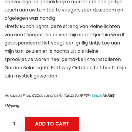
eenvoudige en gemakkelijke manier om een ​​grillige
touch aan uw tuin toe te voegen, zeer duurzaam en
afgelegen was handig
Firefly Bunch Lights, deze streng van kleine lichten
van een theepot die boven mijn sprookjestuin wordt
gesuspendeerd.Het voegt een grillig tintje toe aan
mijn tuin, ze zien er ‘s nachts uit als kleine
sprookjes.Ze waren heel gemakkelijk te installeren.
Garden Solar Lights Pathway Outdoor, het heeft mijn
tuin mystiek geworden
Amazon.nl Price:
€
32.00
(as of 09/04/2023 03:19 PST-
Details
)
&
FREE
Shipping
.
ADD TO CART