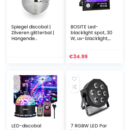
Spiegel discobal |
BOSITE Led-
Zilveren glitterbal |
blacklight spot, 30
Hangende
W, uv-blacklight,
discolamp | For
partyschijnwerper,
Kids Feesten &
blacklight met
Bijeenkomsten |
kabel,
€
34.99
Lichtgewicht
schijnwerper, IP66
spiegeldecoratie |
waterdicht,
Pukkr (20 cm)
blacklight lamp
voor Halloween,
aquarium, concert,
feest, bar,
neonkleuren
LED-discobal
7 RGBW LED Par