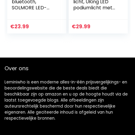
bluetooth,
licht, UKing LED
SOLMORE LED-
podiumlicht met
lichteffecten
DMX 7
feestverlichting
kanaal/auto/gelui
muziekspeler
dsgeactiveerde
€
23.99
€
29.99
RGB-disco-
modi en 8
magische bal met
lichteffecten voor
afstandsbediening
DJ Disco Wedding
spraakgestuurd 6
Church
lichtmodi voor
bruiloftsfeest
feestzaal Kerst
verlichting
Over ons
Halloween
Kerstmis
Leminiwho is een moderne alles-in-één prijsvergelijkings- en
beoordelingswebsite die de beste deals biedt die
beschikbaar zijn op amazon en u op de hoogte houdt via de
laatst toegevoegde blogs. Alle afbeeldingen zijn
auteursrechtelijk beschermd door hun respectievelijke
eigenaren. Alle geciteerde inhoud is afgeleid van hun
respectievelijke bronnen.