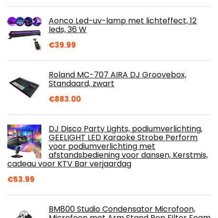
Aonco Led-uv-lamp met lichteffect, 12
leds, 36 W
€
39.99
Roland MC-707 AIRA DJ Groovebox,
Standaard, zwart
€
883.00
DJ Disco Party Lights, podiumverlichting,
GEELIGHT LED Karaoke Strobe Perform
voor podiumverlichting met
afstandsbediening voor dansen, Kerstmis,
cadeau voor KTV Bar verjaardag
€
53.99
BM800 Studio Condensator Microfoon,
Microfoon met Arm Stand Pop Filter Foam