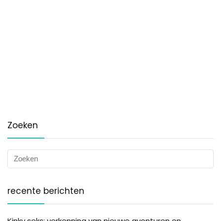
Zoeken
recente berichten
Kinky seks: verkenning van nieuwe avonturen en