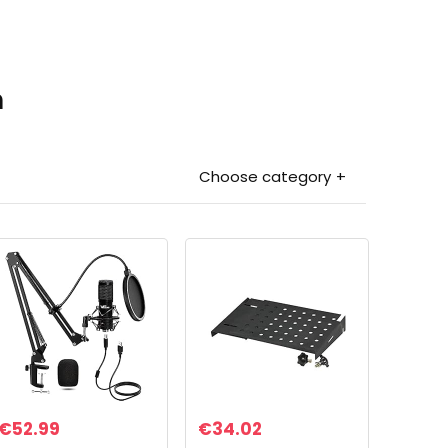
n
Choose category
€
52.99
€
34.02