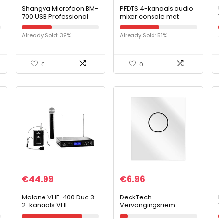
Shangya Microfoon BM-
PFDTS 4-kanaals audio
700 USB Professional
mixer console met
condensor
draadloze microfoon
geluid mixen met
Already Sold: 39%
Already Sold: 51%
Bluetooth USB Mini DJ
Mixer
0
0
€
44.99
€
6.96
0
Malone VHF-400 Duo 3-
DeckTech
2-kanaals VHF-
Vervangingsriem
radiomicrofoonset,
compatibel met Sony