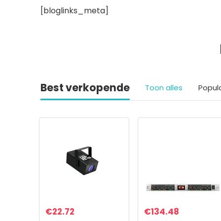
[bloglinks_meta]
Best verkopende
Toon alles
Popul
€
22.72
€
134.48