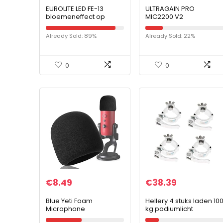
EUROLITE LED FE-13
ULTRAGAIN PRO
bloemeneffect op
MIC2200 V2
batterijen
Already Sold: 89%
Already Sold: 22%
0
0
€
8.49
€
38.39
Blue Yeti Foam
Hellery 4 stuks laden 10
Microphone
kg podiumlicht
Windscreen –
haakklem bijpassende