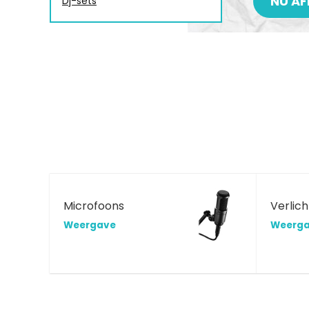
NU AF
Dj-sets
Microfoons
Verlich
Weergave
Weerg