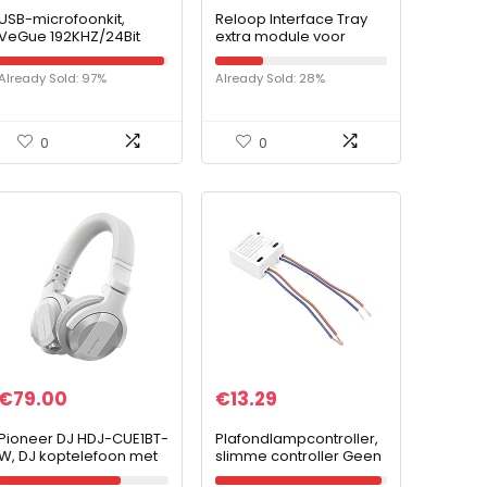
USB-microfoonkit,
Reloop Interface Tray
VeGue 192KHZ/24Bit
extra module voor
Streaming Podcast PC
Reloop
Condensator Computer
notebookstandaard en
Already Sold: 97%
Already Sold: 28%
Mic Set voor Gaming,
V.2 laptopstandaard
YouTube Video,
Opname Muziek, Voice
Over, Studio Mic met
0
0
Verstelbare
Armstandaard (VG-016)
€
79.00
€
13.29
Pioneer DJ HDJ-CUE1BT-
Plafondlampcontroller,
W, DJ koptelefoon met
slimme controller Geen
Bluetooth, wit
router vereist 50 meter