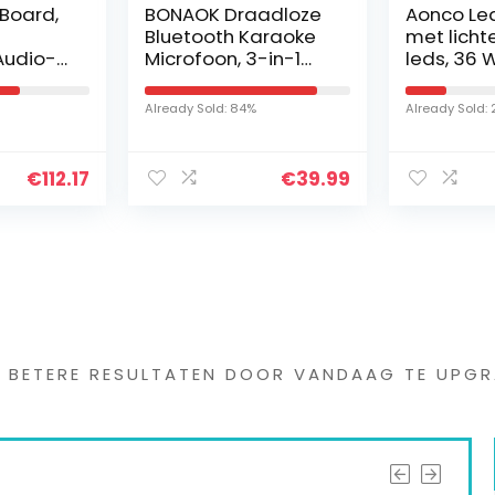
adloze
Aonco Led-uv-lamp
PFDTS A4
araoke
met lichteffect, 12
Mixing C
-in-1
leds, 36 W
Bluetoot
Record 
nd
Weergav
Already Sold: 20%
Already Sold
rofoon
Phantom
Delay R
gscadea
Effect 4
€
39.99
€
39.99
USB
Karaoke
voor
oid, PC
plus )
s interessants gevond
G BETERE RESULTATEN DOOR VANDAAG TE UPGR