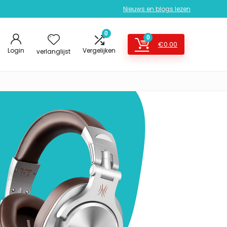
Nieuws en blogs lezen
0
0
€
0.00
Login
Vergelijken
verlanglijst