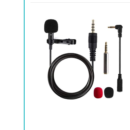
ensator
ig clip-on
het
s /
dcasts /
oon
Available:
26
69 %
 binnenkort af