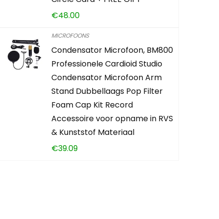
0
3
€
48.00
MICROFOONS
ADD 
Condensator Microfoon, BM800
Professionele Cardioid Studio
Condensator Microfoon Arm
Stand Dubbellaags Pop Filter
Foam Cap Kit Record
Accessoire voor opname in RVS
& Kunststof Materiaal
€
39.09