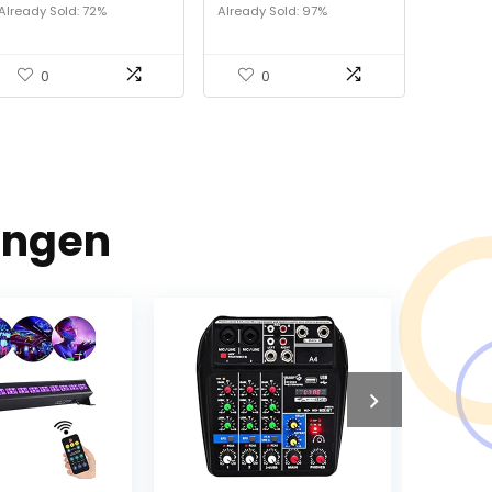
2.4G
Already Sold: 72%
Already Sold: 97%
afstandsbedieningshen
del voor slimme
luidsprekers voor thuis
0
0
ingen