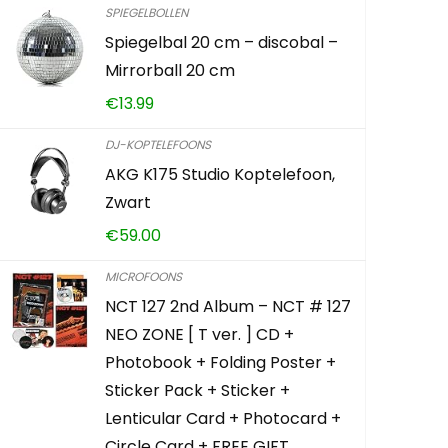
SPIEGELBOLLEN
Spiegelbal 20 cm – discobal –
V8 con
Mirrorball 20 cm
met BM
€
13.99
verste
micro
DJ-KOPTELEFOONS
metale
AKG K175 Studio Koptelefoon,
dubbel
Zwart
opname
€
59.00
€
55.
MICROFOONS
NCT 127 2nd Album – NCT # 127
NEO ZONE [ T ver. ] CD +
Already 
Photobook + Folding Poster +
Sticker Pack + Sticker +
Schiet o
Lenticular Card + Photocard +
Circle Card + FREE GIFT