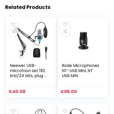
Related Products
Neewer USB-
Rode Microphones
microfoon set 192
NT-USB Mini, NT
kHz/24 bits, plug &
USB MIN
play, cardioïde
computer,
microfoon,
€
40.08
€
96.00
condensatorchip,
professioneel
geluid, voor pc,
karaoke, YouTube,