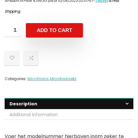
Amazon.nl Price:
€
199.93
(as of 10/04/2023 03:31 PST-
Details
)
&
FREE
Shipping
.
ADD TO CART
Categories:
Microfoons
,
Microfoonsets
Description
Additional information
Voer het modelnummer hierboven inom zeker te