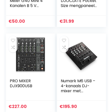
Mixer G40 MINI 4
DJOCLATE Pocket
Kanalen B 5 V
Size mengpaneel
Studio Karaoke
(2 kanalen, Bass
Draagbare
Kill, tas, 2 x kabel)
uetooth Live
€
50.00
€
31.99
Prestaties KTV
Home Podium
Stereo Muziek
Geluidskaart
PRO MIXER
Numark M6 USB –
DJX900USB
4-kanaals DJ-
mixer met
ingebouwde
audio-interface, 3-
bands EQ,
€
227.00
€
195.90
microfooningang