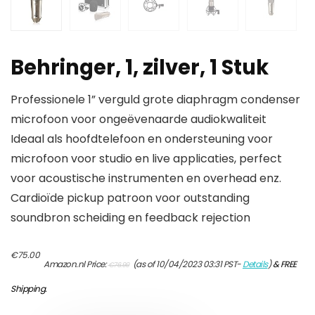
Behringer, 1, zilver, 1 Stuk
Professionele 1” verguld grote diaphragm condenser
microfoon voor ongeëvenaarde audiokwaliteit
Ideaal als hoofdtelefoon en ondersteuning voor
microfoon voor studio en live applicaties, perfect
voor acoustische instrumenten en overhead enz.
Cardioïde pickup patroon voor outstanding
soundbron scheiding en feedback rejection
Original
Current
€
75.00
Amazon.nl Price:
(as of 10/04/2023 03:31 PST-
Details
)
&
FREE
€
76.99
price
price
was:
is:
Shipping
.
€76.99.
€75.00.