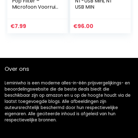
Pop Filter –
NT-USB Mini, NT
Microfoon Voorruit
USB MIN
Cover Compatibel
met HyperX
QuadCast S USB
€
7.99
€
96.00
Gaming Microfoon
van YOUSHARES
Over ons
Leminiwho is een moderne alles-in-één prijsvergelijkings- en
beoordelingswebsite die de beste deals biedt die
beschikbaar zijn op amazon en u op de hoogte houdt via de
laatst toegevoegde blogs. Alle afbeeldingen zijn
auteursrechtelijk beschermd door hun respectievelijke
eigenaren. Alle geciteerde inhoud is afgeleid van hun
respectievelijke bronnen.