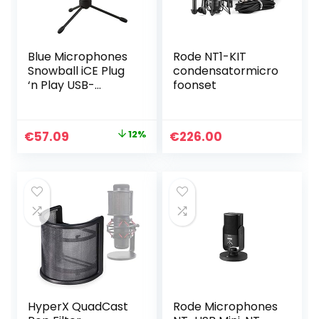
Blue Microphones
Rode NT1-KIT
Snowball iCE Plug
condensatormicro
‘n Play USB-
foonset
microfoon voor
Opnemen,
Podcasten,
Original
Current
€
57.09
12%
€
226.00
Uitzenden, Twitch-
price
price
gamestreaming,
Voice-overs,
was:
is:
YouTube-video’s
€64.99.
€57.09.
op Pc en Mac –
Zwart
HyperX QuadCast
Rode Microphones