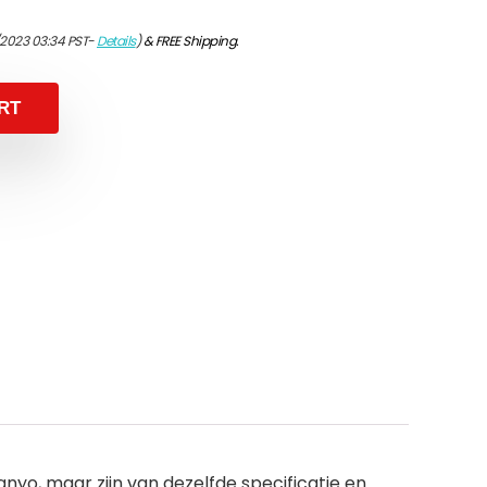
/2023 03:34 PST-
Details
)
&
FREE Shipping
.
RT
yo, maar zijn van dezelfde specificatie en