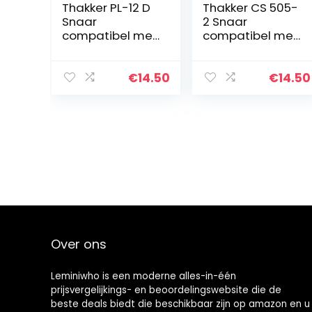
Thakker PL-12 D
Thakker CS 505-
Snaar
2 Snaar
compatibel met
compatibel met
Pioneer PL-12 D
Dual CS 505-2
Snaar
Snaar
Platenspeler
Platenspeler
€
14.50
€
14.50
Belt
Belt
Aandrijfriemen
Aandrijfriemen
Over ons
Leminiwho is een moderne alles-in-één
prijsvergelijkings- en beoordelingswebsite die de
beste deals biedt die beschikbaar zijn op amazon en u