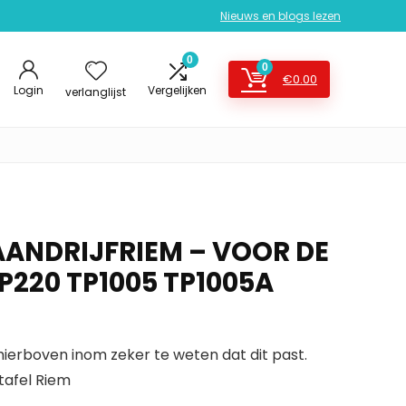
Nieuws en blogs lezen
0
0
€
0.00
Login
Vergelijken
verlanglijst
ANDRIJFRIEM – VOOR DE
P220 TP1005 TP1005A
erboven inom zeker te weten dat dit past.
tafel Riem