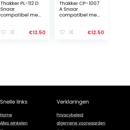
Thakker PL-112 D
Thakker CP-1007
Snaar
A Snaar
compatibel met
compatibel met
Pioneer PL-112 D
Onkyo CP-1007 A
Snaar
Snaar
Platenspeler
Platenspeler
€
12.50
€
12.50
Belt
Belt
Aandrijfriemen
Aandrijfriemen
Snelle links
Verklaringen
Home
Privacybeleid
Alles winkelen
algemene voorwaarden