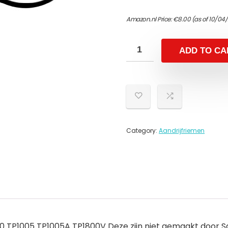
Amazon.nl Price:
€
8.00
(as of 10/04
ADD TO CA
Category:
Aandrijfriemen
 TP1005 TP1005A TP1800V Deze zijn niet gemaakt door San