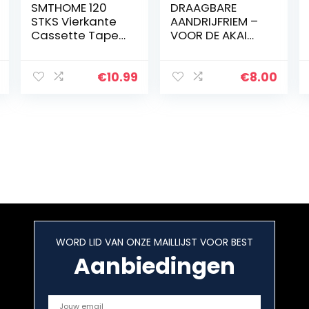
SMTHOME 120
DRAAGBARE
STKS Vierkante
AANDRIJFRIEM –
Cassette Tape
VOOR DE AKAI
Machine Riem
AP-B20 AP-
Verschillende
B20C AP-B21 AP-
Gemeenschapp
B1 AP-B1C
€
10.99
€
8.00
elijke Band
Reparatie Riem
voor Recorder
Walkman DVD
Drive CD-ROM
Draaitafel (Mix
Size 26mm-
120mm)
WORD LID VAN ONZE MAILLIJST VOOR BEST
Aanbiedingen