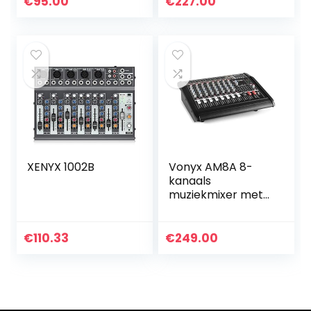
€
95.00
€
227.00
Bluetooth, Mp3
speler en Echo
effect
XENYX 1002B
Vonyx AM8A 8-
kanaals
muziekmixer met
ingebouwde
1000W versterker
€
110.33
€
249.00