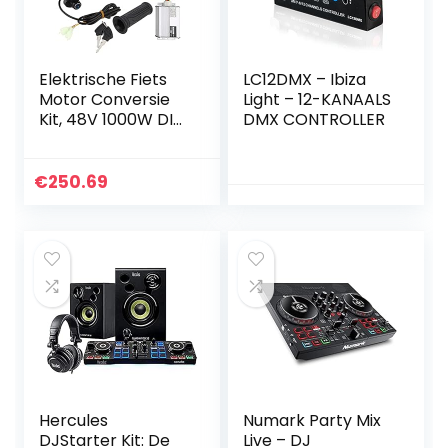
Elektrische Fiets
LC12DMX – Ibiza
Motor Conversie
Light – 12-KANAALS
Kit, 48V 1000W DIY
DMX CONTROLLER
1000W Motor Set,
Duurzame Metalen
Elektrische Set
€
250.69
voor E-Bike
Hercules
Numark Party Mix
DJStarter Kit: De
Live – DJ