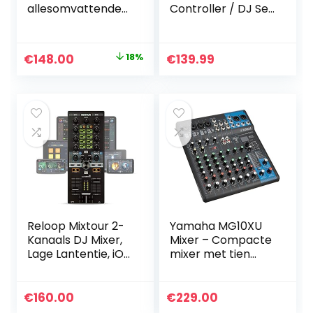
allesomvattende
Controller / DJ Set
kit om met Serato
met DJ Verlichting,
DJ Lite te gaan
DJ Luidsprekers en
DJ-en
DJ Mixer voor
Original
Current
€
148.00
18%
€
139.99
Serato DJ Lite en
price
price
Algoriddim djay
Pro AI
was:
is:
€179.99.
€148.00.
Reloop Mixtour 2-
Yamaha MG10XU
Kanaals DJ Mixer,
Mixer – Compacte
Lage Lantentie, iOS,
mixer met tien
Android en USB,
ingangskanalen,
Zwart
D-PRE-
microfoonvoorver
€
160.00
€
229.00
sterkers, USB en