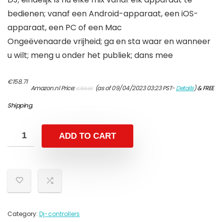
bedienen; vanaf een Android-apparaat, een iOS-
apparaat, een PC of een Mac
Ongeëvenaarde vrijheid; ga en sta waar en wanneer
u wilt; meng u onder het publiek; dans mee
Original
Current
€
158.71
Amazon.nl Price:
(as of 09/04/2023 03:23 PST-
Details
)
&
FREE
€
199.99
price
price
was:
is:
Shipping
.
€199.99.
€158.71.
ADD TO CART
Category:
Dj-controllers