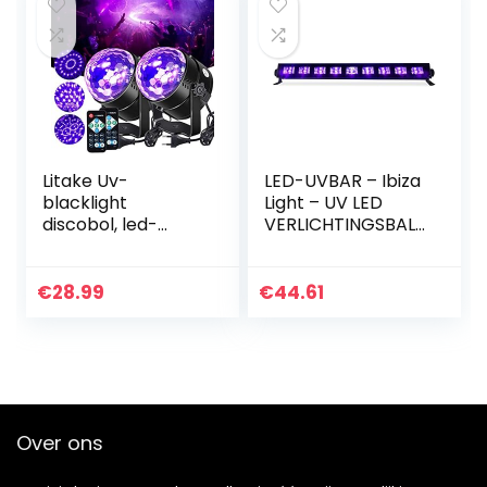
voor bruiloften,
Halloween en
podiumshows.
Litake Uv-
LED-UVBAR – Ibiza
blacklight
Light – UV LED
discobol, led-
VERLICHTINGSBALK
podiumverlichting,
9 X 3W
6 W, 7
verlichtingsmodi,
€
28.99
€
44.61
afstandsbediening,
DJ-projector,
disco, party, lamp
voor bar, Kerstmis,
Halloween, bruiloft,
verjaardag, show
Over ons
club