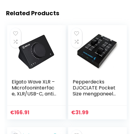
Related Products
Elgato Wave XLR –
Pepperdecks
Microfooninterfac
DJOCLATE Pocket
e, XLR/USB-C, anti-
Size mengpaneel
clipping, 75 dB
(2 kanalen, Bass
versterker,
Kill, tas, 2 x kabel)
fantoomvoe-ding,
€
166.91
€
31.99
directe monitor,
aanraakdemping,
Wave Link-app