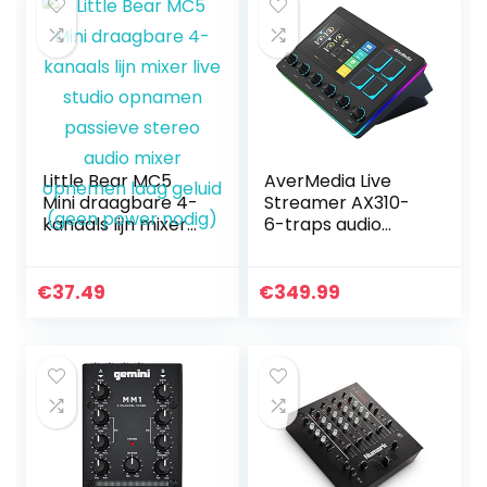
voor digitaal mixen
Little Bear MC5
AverMedia Live
Mini draagbare 4-
Streamer AX310-
kanaals lijn mixer
6-traps audio
live studio
mixer met IPS-
opnamen passieve
touchscreen voor
stereo audio mixer
interactie en
€
37.49
€
349.99
opnemen laag
acties voor OBS-
geluid (geen
studio, streamlabs
power nodig)
OBS, Spotify