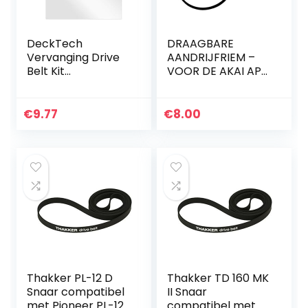
DeckTech
DRAAGBARE
Vervanging Drive
AANDRIJFRIEM –
Belt Kit
VOOR DE AKAI AP-
Compatibel met
X1 AP-X1C
Sony TCM-S66V
TCMS66V Voice
€
9.77
€
8.00
Cassette-Corder
Tape Spelers
(Vervanging
Rubber Riem)
Thakker PL-12 D
Thakker TD 160 MK
Snaar compatibel
II Snaar
met Pioneer PL-12
compatibel met