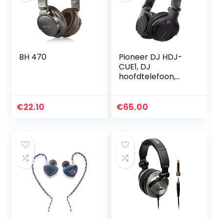
BH 470
Pioneer DJ HDJ-
CUE1, DJ
hoofdtelefoon,
zwart
€
22.10
€
65.00