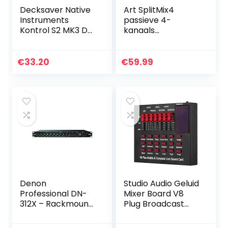
Decksaver Native
Art SplitMix4
Instruments
passieve 4-
Kontrol S2 MK3 DJ
kanaals
Mixer Cover
splitter/mixer, vier
(DSLE-PC-
stereo-
KONTROLS2MK3)
ingangskanalen.
€
33.20
€
59.99
Denon
Studio Audio Geluid
Professional DN-
Mixer Board V8
312X – Rackmount
Plug Broadcast
12-kanaals line
Mixing Effect
mixer met
Zingen Mobiele