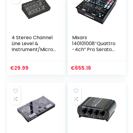
4 Stereo Channel
Mixars
Line Level &
140101008″Quattro
Instrument/Microf
-4ch” Pro Serato
oon Mixer
DJ Mixer
€
29.99
€
655.16