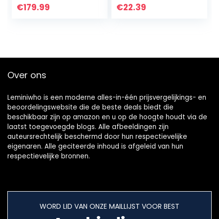
prioriteit inclusief 6
Telefoon
€
179.99
€
22.39
HDHQ
Computer PC Live
microfoonvoorver
Geluidskaart voor
sterker combo-
Professionele
ingangen
Beginners
Over ons
Leminiwho is een moderne alles-in-één prijsvergelijkings- en
beoordelingswebsite die de beste deals biedt die
beschikbaar zijn op amazon en u op de hoogte houdt via de
laatst toegevoegde blogs. Alle afbeeldingen zijn
auteursrechtelijk beschermd door hun respectievelijke
eigenaren. Alle geciteerde inhoud is afgeleid van hun
respectievelijke bronnen.
WORD LID VAN ONZE MAILLIJST VOOR BEST