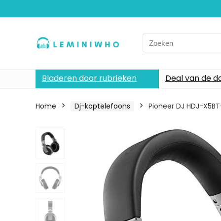
Search
for:
Bladeren door rubrieken
Deal van de d
Home
Dj-koptelefoons
Pioneer DJ HDJ-X5BT-