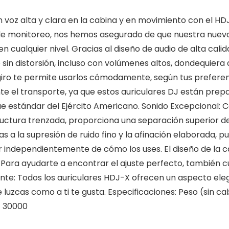
voz alta y clara en la cabina y en movimiento con el HD
 de monitoreo, nos hemos asegurado de que nuestra nueva
n cualquier nivel. Gracias al diseño de audio de alta cal
 sin distorsión, incluso con volúmenes altos, dondequiera
giro te permite usarlos cómodamente, según tus preferen
e el transporte, ya que estos auriculares DJ están prep
ue estándar del Ejército Americano. Sonido Excepcional:
structura trenzada, proporciona una separación superior de
a la supresión de ruido fino y la afinación elaborada, pue
 independientemente de cómo los uses. El diseño de la c
. Para ayudarte a encontrar el ajuste perfecto, también 
nte: Todos los auriculares HDJ-X ofrecen un aspecto eleg
e luzcas como a ti te gusta. Especificaciones: Peso (sin
– 30000