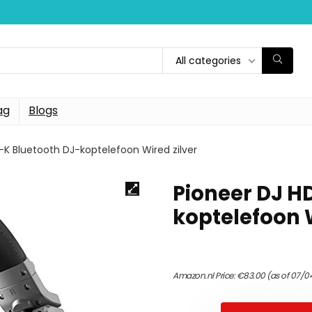
All categories
ag
Blogs
K Bluetooth DJ-koptelefoon Wired zilver
Pioneer DJ H
koptelefoon W
Amazon.nl Price:
€
83.00
(as of 07/0