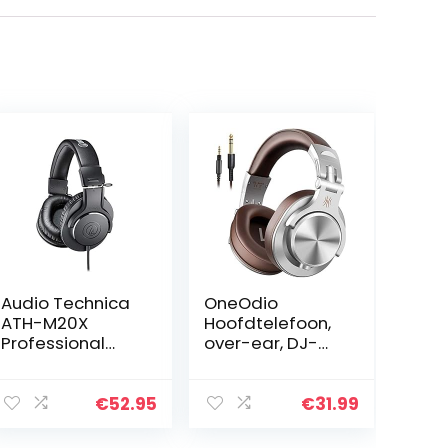
Audio Technica
OneOdio
ATH-M20X
Hoofdtelefoon,
Professional
over-ear, DJ-
Monitor
hoofdtelefoon
Headphones
met Share-
Black
poort, 6,35 mm
€
52.95
€
31.99
& 3,5
aansluiting,