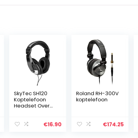
SkyTec SH120
Roland RH-300V
Koptelefoon
koptelefoon
Headset Over
Ear voor Muziek,
Instrumenten,
DJ’s
€
16.90
€
174.25