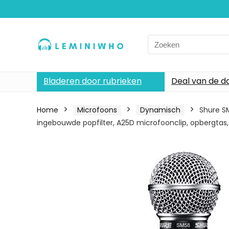
Search
for:
Bladeren door rubrieken
Deal van de d
Home
Microfoons
Dynamisch
Shure S
ingebouwde popfilter, A25D microfoonclip, opbergtas,