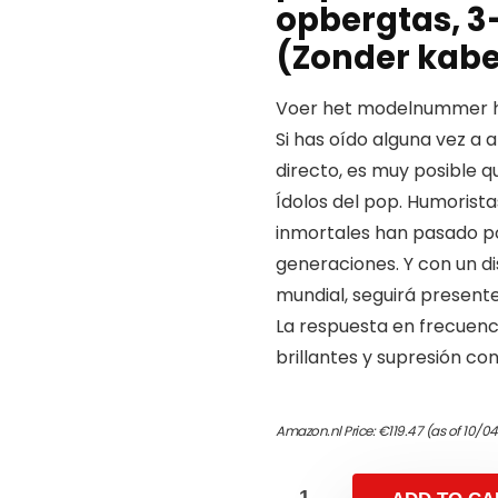
opbergtas, 3
(Zonder kabe
Voer het modelnummer hi
Si has oído alguna vez a 
directo, es muy posible q
Ídolos del pop. Humorista
inmortales han pasado por
generaciones. Y con un di
mundial, seguirá present
La respuesta en frecuenc
brillantes y supresión co
Amazon.nl Price:
€
119.47
(as of 10/0