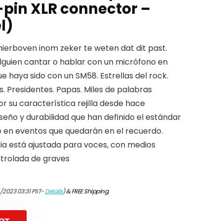
-pin XLR connector –
l)
erboven inom zeker te weten dat dit past.
alguien cantar o hablar con un micrófono en
ue haya sido con un SM58. Estrellas del rock.
s. Presidentes. Papas. Miles de palabras
 su característica rejilla desde hace
seño y durabilidad que han definido el estándar
e en eventos que quedarán en el recuerdo.
ia está ajustada para voces, con medios
ntrolada de graves
4/2023 03:31 PST-
Details
)
&
FREE Shipping
.