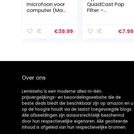
microfoon voor
QuadCast Pop
computer (Mac
Filter –
en Windows),
Microfoon
condensatormic
Voorruit Cover
rofoon
Compatibel met
€
39.99
€
7.99
geoptimaliseer
HyperX
d voor opname
QuadCast S USB
en streaming,
Gaming
voice over,
Microfoon van
podcast voor
YOUSHARES
YouTube, Skype
– K670
Over ons
Leminiwho is een moderne alles-in-één
prijsvergelijkings- en beoordelingswebsite die de
beste deals biedt die beschikbaar zijn op amazon en u
op de hoogte houdt via de laatst toegevoegde blogs.
Alle afbeeldingen zijn auteursrechtelijk beschermd
door hun respectievelijke eigenaren. Alle geciteerde
inhoud is afgeleid van hun respectievelijke bronnen.