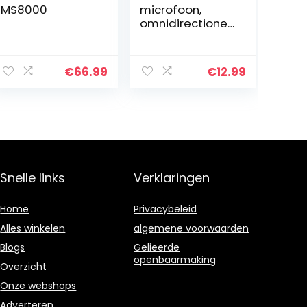
MS8000
microfoon,
omnidirectionel
e condensator
Lapel Mic met
eenvoudig clip-
€
66.99
€
12.99
on systeem,
perfect voor het
opnemen van
interviews /
videoconferenti
es / podcasts /
voice dictation /
telefoon
Snelle links
Verklaringen
Home
Privacybeleid
Alles winkelen
algemene voorwaarden
Blogs
Gelieerde
openbaarmaking
Overzicht
Onze webshops
Adverteren