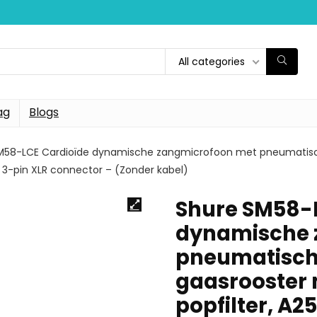
All categories
ag
Blogs
M58-LCE Cardioïde dynamische zangmicrofoon met pneumatisc
 3-pin XLR connector – (Zonder kabel)
Shure SM58-
dynamische 
pneumatisch
gaasrooster
popfilter, A2