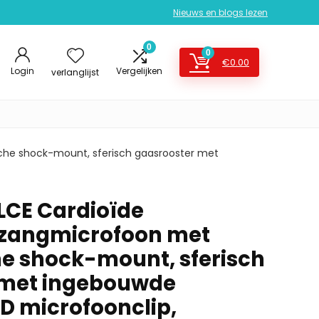
Nieuws en blogs lezen
0
0
€
0.00
Login
Vergelijken
verlanglijst
he shock-mount, sferisch gaasrooster met
LCE Cardioïde
zangmicrofoon met
e shock-mount, sferisch
 met ingebouwde
5D microfoonclip,