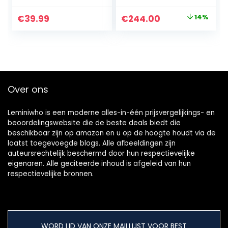
condensatormicro
foon
Original
Current
€
39.99
€
244.00
14%
geoptimaliseerd
price
price
voor opname en
streaming, voice
was:
is:
over, podcast voor
€285.00.
€244.00.
YouTube, Skype –
K670
Over ons
Leminiwho is een moderne alles-in-één prijsvergelijkings- en
beoordelingswebsite die de beste deals biedt die
beschikbaar zijn op amazon en u op de hoogte houdt via de
laatst toegevoegde blogs. Alle afbeeldingen zijn
auteursrechtelijk beschermd door hun respectievelijke
eigenaren. Alle geciteerde inhoud is afgeleid van hun
respectievelijke bronnen.
WORD LID VAN ONZE MAILLIJST VOOR BEST