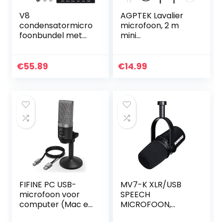
V8
AGPTEK Lavalier
condensatormicro
microfoon, 2 m
foonbundel met
mini
BM-800 live
omnidirectionele
geluidskaart,
condensor met 2
verstelbare
transformatie en
€
55.89
€
14.99
microfoonophang
Type C adapter en
schaararm,
windbescherming
metalen
voor interview,
schokbevestiging
videoconferentie,
en dubbellaags
podcast, dicteren
popfilter voor
enz.
studio-opname en
uitzending (goud)
FIFINE PC USB-
MV7-K XLR/USB
microfoon voor
SPEECH
computer (Mac en
MICROFOON,
Windows),
ZWART