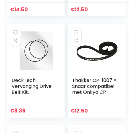
MKII Snaar
Platenspeler Belt
€
14.50
€
12.50
Aandrijfriemen
DeckTech
Thakker CP-1007 A
Vervanging Drive
Snaar compatibel
Belt Kit
met Onkyo CP-
Compatibel met
1007 A Snaar
Sony WM-34
Platenspeler Belt
WM34 WM 34
Aandrijfriemen
€
8.36
€
12.50
Walkman Tape
Cassette Spelers
(vervangende