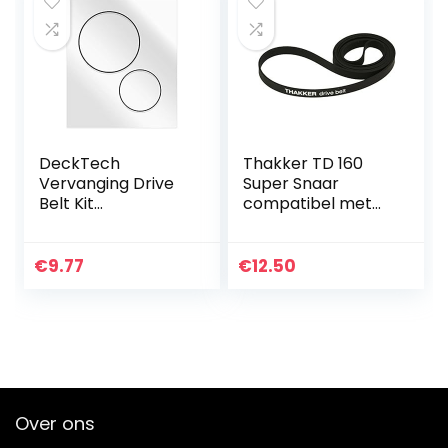
rubberen riem)
DeckTech
Thakker TD 160
Vervanging Drive
Super Snaar
Belt Kit
compatibel met
Compatibel met
Thorens TD 160
Panasonic RQ-P35
Super Snaar
RQP35 Tape
Platenspeler Belt
€
9.77
€
12.50
Spelers
Aandrijfriemen
(vervangende
rubberen riem)
Over ons