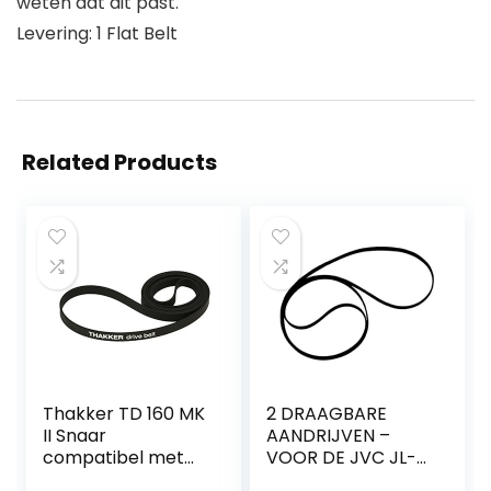
weten dat dit past.
Levering: 1 Flat Belt
Related Products
Thakker TD 160 MK
2 DRAAGBARE
II Snaar
AANDRIJVEN –
compatibel met
VOOR DE JVC JL-
Thorens TD 160
A1 JL-A15 JL-A20