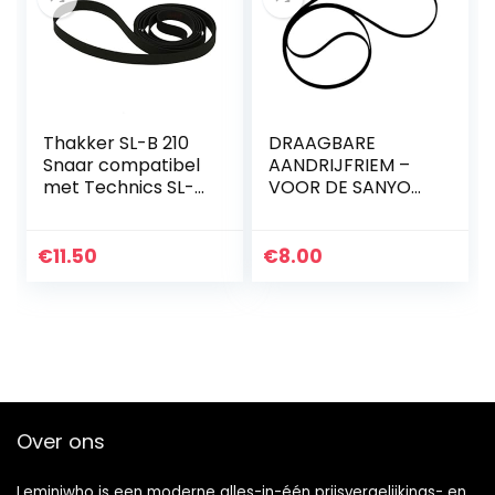
Thakker SL-B 210
DRAAGBARE
Snaar compatibel
AANDRIJFRIEM –
met Technics SL-B
VOOR DE SANYO
210 Snaar
TP10 TP220 TP1005
Platenspeler Belt
TP1005A TP1800V
Aandrijfriemen
€
11.50
€
8.00
Over ons
Leminiwho is een moderne alles-in-één prijsvergelijkings- en