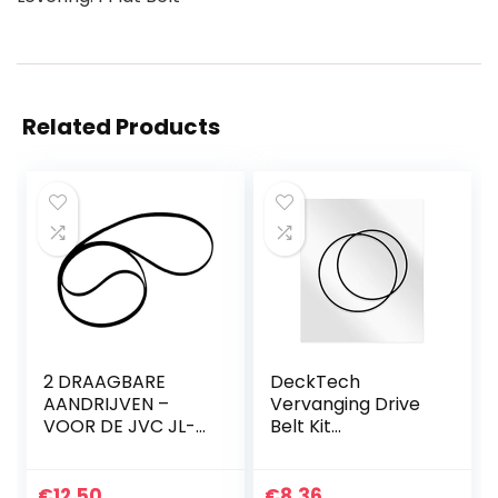
Related Products
2 DRAAGBARE
DeckTech
AANDRIJVEN –
Vervanging Drive
VOOR DE JVC JL-
Belt Kit
A1 JL-A15 JL-A20
Compatibel met
Sony WM-34
WM34 WM 34
€
12.50
€
8.36