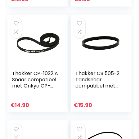
Walkman Tape
Cassette Spelers
(vervangende
rubberen riem)
Thakker CP-1022 A
Thakker CS 505-2
Snaar compatibel
Tandsnaar
met Onkyo CP-
compatibel met
1022 A Snaar
Dual CS 505-2
Platenspeler Belt
Original Tandriem
Aandrijfriemen
Tandsnaar
€
14.90
€
15.90
Platenspeler Pitch
Belt