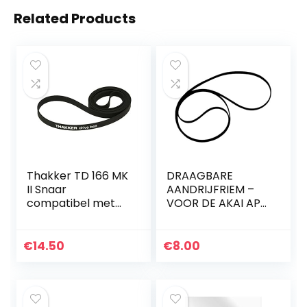
Related Products
Thakker TD 166 MK
DRAAGBARE
II Snaar
AANDRIJFRIEM –
compatibel met
VOOR DE AKAI AP-
Thorens TD 166
X1 AP-X1C
MKII Snaar
Platenspeler Belt
€
14.50
€
8.00
Aandrijfriemen