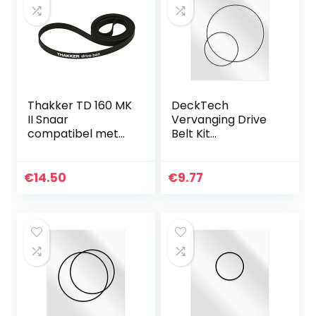
Thakker TD 160 MK
DeckTech
II Snaar
Vervanging Drive
compatibel met
Belt Kit
Thorens TD 160
Compatibel met
MKII Snaar
Aiwa HS-J150
Platenspeler Belt
HSJ150 Tape
€
14.50
€
9.77
Aandrijfriemen
Players
(vervangende
rubberen riem)