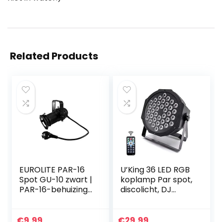
Related Products
EUROLITE PAR-16
U’King 36 LED RGB
Spot GU-10 zwart |
koplamp Par spot,
PAR-16-behuizing
discolicht, DJ
met GU-10-fitting
strobe light,
(met stekker +
podiumverlichting
kabel)
met draadloze
€
9.99
€
29.99