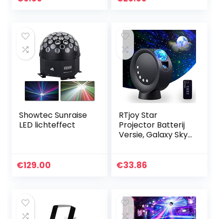
afstandsbediening
Showtec Sunraise
RTjoy Star
LED lichteffect
Projector Batterij
Versie, Galaxy Sky
Projector met
afstandsbediening,
Nachtlampje
€
129.00
€
33.86
Projector voor
volwassenen,
kinderkamer, USB
of 3H 2000mAh
Batterij Werkt