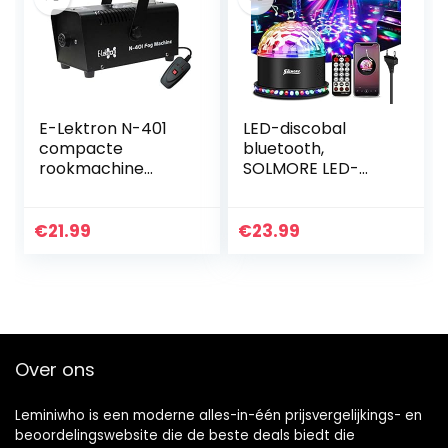
(zwart)
E-Lektron N-401
LED-discobal
compacte
bluetooth,
rookmachine
SOLMORE LED-
400W
lichteffecten
feestverlichting
muziekspeler
€
21.99
€
23.99
RGB-disco-
magische bal met
afstandsbediening
spraakgestuurd 6
lichtmodi voor
feestzaal Kerst
Over ons
Leminiwho is een moderne alles-in-één prijsvergelijkings- en
beoordelingswebsite die de beste deals biedt die