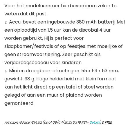
Voer het modelnummer hierboven inom zeker te
weten dat dit past.
♫ Accu: bevat een ingebouwde 380 mAh batterij. Met
een oplaadtijd van 1,5 uur kan de discobal 4 uur
worden gebruikt. Hij is perfect voor
slaapkamer/festivals of op feestjes met moeilijke of
geen stroomvoorziening. Zeer geschikt als
verjaardagscadeau voor kinderen
♫ Mini en draagbaar: afmetingen: 55 x 53 x 53 mm,
gewicht: 38 g. Hoge helderheid met klein formaat
kan het licht direct op een tafel of stoel worden
gelegd of aan een muur of plafond worden
gemonteerd
Amazon.nl Price:
€
14.52
(as of 09/04/2023 03:19 PST-
Details
)
&
FREE