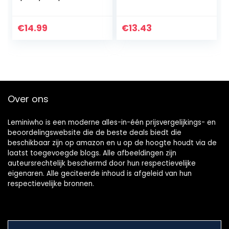
muziekgestuurd
discoverlichting,
disco lichteffecten
verlichting voor
disco licht
Kerstmis, feest,
€
14.99
€
13.43
partylicht met
thuis, bar, club,
afstandsbediening
pub, DJ, show,
concert, moed,
verlichting, 7
verschillende
kleuren
Over ons
Leminiwho is een moderne alles-in-één prijsvergelijkings- en
beoordelingswebsite die de beste deals biedt die
beschikbaar zijn op amazon en u op de hoogte houdt via de
laatst toegevoegde blogs. Alle afbeeldingen zijn
auteursrechtelijk beschermd door hun respectievelijke
eigenaren. Alle geciteerde inhoud is afgeleid van hun
respectievelijke bronnen.