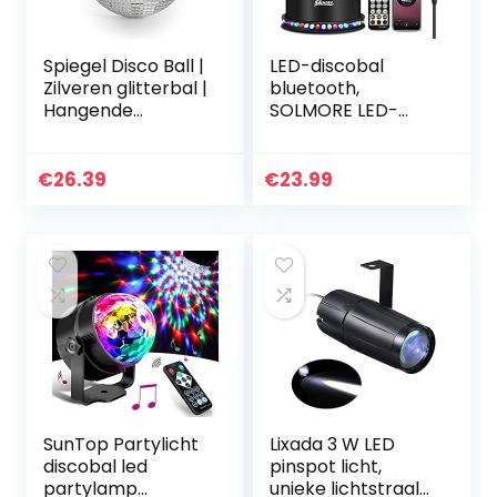
Spiegel Disco Ball |
LED-discobal
Zilveren glitterbal |
bluetooth,
Hangende
SOLMORE LED-
discolamp | For
lichteffecten
Kids Feesten &
feestverlichting
Bijeenkomsten |
muziekspeler
€
26.39
€
23.99
Lichtgewicht
RGB-disco-
spiegeldecoratie |
magische bal met
Pukkr (30 cm)
afstandsbediening
spraakgestuurd 6
lichtmodi voor
feestzaal Kerst
SunTop Partylicht
Lixada 3 W LED
discobal led
pinspot licht,
partylamp
unieke lichtstraal