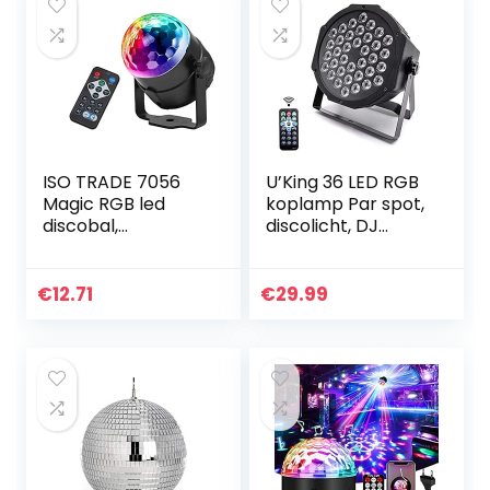
ISO TRADE 7056
U’King 36 LED RGB
Magic RGB led
koplamp Par spot,
discobal,
discolicht, DJ
lichteffect, DJ
strobe light,
party, lichtorgel,
podiumverlichting
podiumverlichting
met draadloze
€
12.71
€
29.99
afstandsbediening