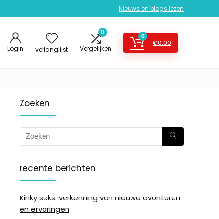
Nieuws en blogs lezen
0
0
€
0.00
Login
Vergelijken
verlanglijst
Zoeken
recente berichten
Kinky seks: verkenning van nieuwe avonturen
en ervaringen