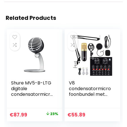
Related Products
Shure MV5-B-LTG
V8
digitale
condensatormicro
condensatormicro
foonbundel met
foon zwart
BM-800 live
geluidskaart,
verstelbare
Original
Current
€
87.99
23%
€
55.89
microfoonophang
price
price
schaararm,