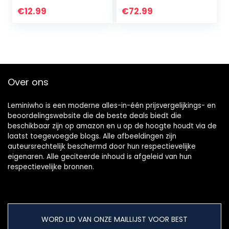
perfect voor het
Microfoon voor
€
12.99
€
72.99
opnemen van
Podcast, Game,
interviews /
YouTube Video,
videoconferenties
Stream, Muziek
/ podcasts / voice
opnemen, Voice
dictation /
Over
telefoon
Over ons
Leminiwho is een moderne alles-in-één prijsvergelijkings- en
beoordelingswebsite die de beste deals biedt die
beschikbaar zijn op amazon en u op de hoogte houdt via de
laatst toegevoegde blogs. Alle afbeeldingen zijn
auteursrechtelijk beschermd door hun respectievelijke
eigenaren. Alle geciteerde inhoud is afgeleid van hun
respectievelijke bronnen.
WORD LID VAN ONZE MAILLIJST VOOR BEST