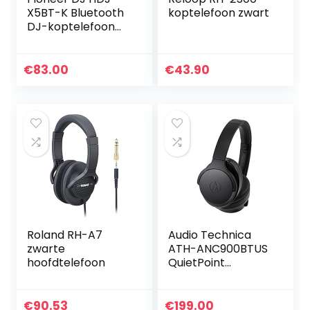
X5BT-K Bluetooth
koptelefoon zwart
DJ-koptelefoon
Wired zilver
€
83.00
€
43.90
Roland RH-A7
Audio Technica
zwarte
ATH-ANC900BTUS
hoofdtelefoon
QuietPoint
Wireless Active
Noise-Cancelling
Headphones
€
90.53
€
199.00