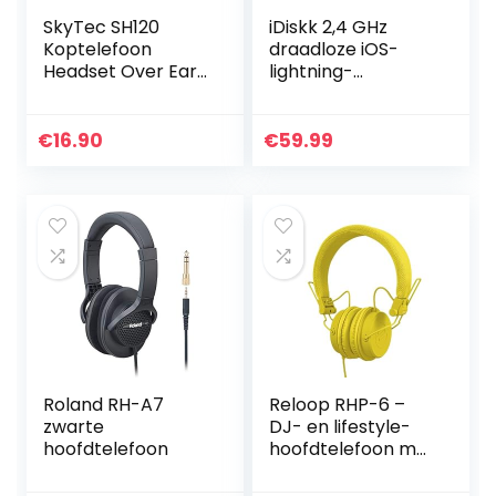
SkyTec SH120
iDiskk 2,4 GHz
Koptelefoon
draadloze iOS-
Headset Over Ear
lightning-
voor Muziek,
connector
Instrumenten, DJ’s
Lavalier-
microfoon voor
€
16.90
€
59.99
iPhone iPad
draadloze
microfoon Video-
opname,
YouTube/Faceboo
k livestream,
interviewer (geen
APP nodig)
Roland RH-A7
Reloop RHP-6 –
zwarte
DJ- en lifestyle-
hoofdtelefoon
hoofdtelefoon met
afgestemd geluid,
lichte constructie