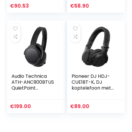
en veilige
€
90.53
€
58.90
pasvorm, voor
smartphones
(Apple iPhone,
Android) tablets,
iPods, Mac en PC,
(geel)
Audio Technica
Pioneer DJ HDJ-
ATH-ANC900BTUS
CUE1BT-K, DJ
QuietPoint
koptelefoon met
Wireless Active
Bluetooth, zwart
Noise-Cancelling
Headphones
€
199.00
€
89.00
(Black)