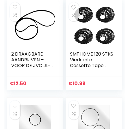
2 DRAAGBARE
SMTHOME 120 STKS
AANDRIJVEN –
Vierkante
VOOR DE JVC JL-
Cassette Tape
A1 JL-A15 JL-A20
Machine Riem
Verschillende
Gemeenschappelij
€
12.50
€
10.99
ke Band Reparatie
Riem voor
Recorder
Walkman DVD
Drive CD-ROM
Draaitafel (Mix Size
26mm-120mm)