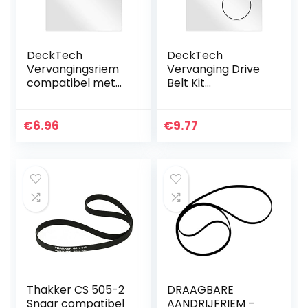
DeckTech
DeckTech
Vervangingsriem
Vervanging Drive
compatibel met
Belt Kit
Sony MDS-S50
Compatibel met
MDSS50 Mini Disc
Panasonic RQ-P35
Players
RQP35 Tape
€
6.96
€
9.77
(vervangende
Spelers
rubberen riem)
(vervangende
rubberen riem)
Thakker CS 505-2
DRAAGBARE
Snaar compatibel
AANDRIJFRIEM –