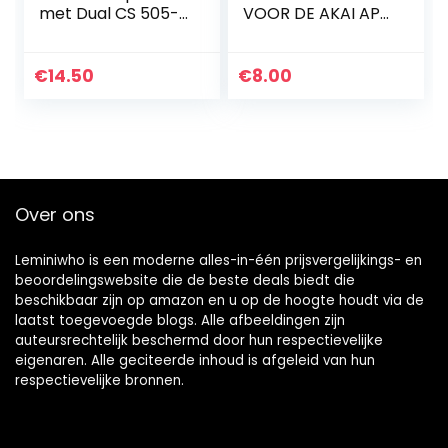
met Dual CS 505-2
VOOR DE AKAI AP-
Snaar
B20 AP-B20C AP-
Platenspeler Belt
B21 AP-B1 AP-B1C
Aandrijfriemen
€
14.50
€
8.00
Over ons
Leminiwho is een moderne alles-in-één prijsvergelijkings- en
beoordelingswebsite die de beste deals biedt die
beschikbaar zijn op amazon en u op de hoogte houdt via de
laatst toegevoegde blogs. Alle afbeeldingen zijn
auteursrechtelijk beschermd door hun respectievelijke
eigenaren. Alle geciteerde inhoud is afgeleid van hun
respectievelijke bronnen.