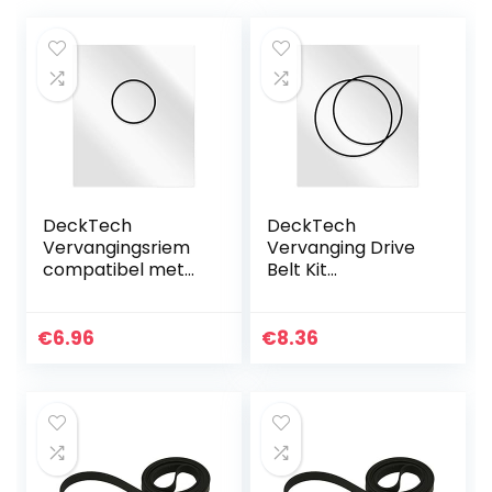
DeckTech
DeckTech
Vervangingsriem
Vervanging Drive
compatibel met
Belt Kit
Sony MDS-S50
Compatibel met
MDSS50 Mini Disc
Sony WM-34
Players
WM34 WM 34
€
6.96
€
8.36
(vervangende
Walkman Tape
rubberen riem)
Cassette Spelers
(vervangende
rubberen riem)