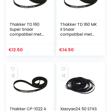
Thakker TD 160
Thakker TD 160 MK
Super Snaar
II Snaar
compatibel met
compatibel met
Thorens TD 160
Thorens TD 160
Super Snaar
MKII Snaar
Platenspeler Belt
Platenspeler Belt
€
12.50
€
14.50
Aandrijfriemen
Aandrijfriemen
Thakker CP-1022 A
Xiaoyao24 50 STKS