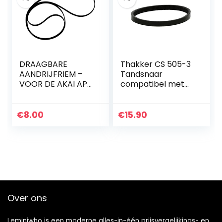
Walkman 40-
135mm
DRAAGBARE
Thakker CS 505-3
AANDRIJFRIEM –
Tandsnaar
VOOR DE AKAI AP-
compatibel met
X1 AP-X1C
Dual CS 505-3
Original Tandriem
Tandsnaar
€
8.00
€
15.90
Platenspeler Pitch
Belt
Over ons
Leminiwho is een moderne alles-in-één prijsvergelijkings- en