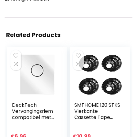
Related Products
DeckTech
SMTHOME 120 STKS
Vervangingsriem
Vierkante
compatibel met
Cassette Tape
Sony MDS-S50
Machine Riem
MDSS50 Mini Disc
Verschillende
Players
Gemeenschappelij
€
6.96
€
10.99