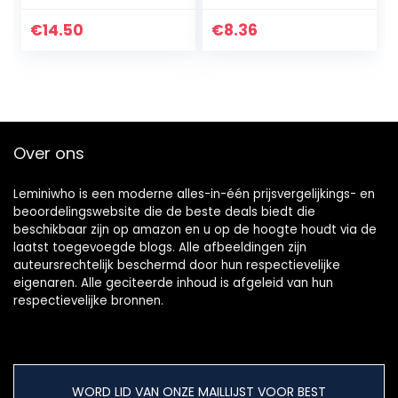
MKII Snaar
Sony WM-34
Platenspeler Belt
WM34 WM 34
€
14.50
€
8.36
Aandrijfriemen
Walkman Tape
Cassette Spelers
(vervangende
rubberen riem)
Over ons
Leminiwho is een moderne alles-in-één prijsvergelijkings- en
beoordelingswebsite die de beste deals biedt die
beschikbaar zijn op amazon en u op de hoogte houdt via de
laatst toegevoegde blogs. Alle afbeeldingen zijn
auteursrechtelijk beschermd door hun respectievelijke
eigenaren. Alle geciteerde inhoud is afgeleid van hun
respectievelijke bronnen.
WORD LID VAN ONZE MAILLIJST VOOR BEST