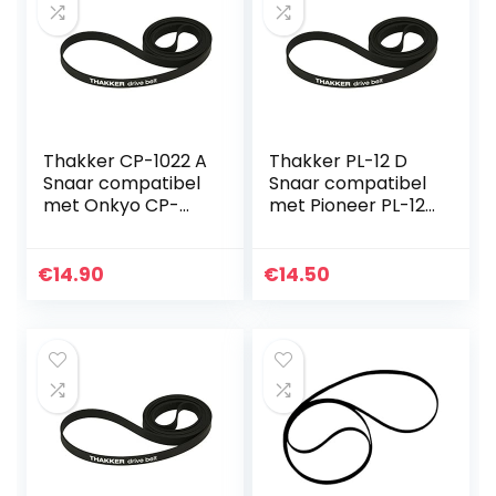
Thakker CP-1022 A
Thakker PL-12 D
Snaar compatibel
Snaar compatibel
met Onkyo CP-
met Pioneer PL-12
1022 A Snaar
D Snaar
Platenspeler Belt
Platenspeler Belt
Aandrijfriemen
Aandrijfriemen
€
14.90
€
14.50