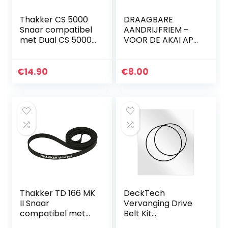
Thakker CS 5000
DRAAGBARE
Snaar compatibel
AANDRIJFRIEM –
met Dual CS 5000
VOOR DE AKAI AP-
Snaar
X1 AP-X1C
Platenspeler Belt
Aandrijfriemen
€
14.90
€
8.00
Thakker TD 166 MK
DeckTech
II Snaar
Vervanging Drive
compatibel met
Belt Kit
Thorens TD 166
Compatibel met