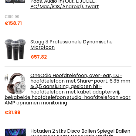
Pads, Audio In/Out, DJUCED,
PC/Mac/iOS/Android), zwart
€
199.99
Original
Current
€
158.71
price
price
was:
is:
Stagg 3 Professionele Dynamische
€199.99.
€158.71.
Microfoon
€
57.82
OneOdio Hoofdtelefoon, over-ear, DJ-
hoofdtelefoon met Share-poort, 6,35 mm
& 3,5 aansluiting, gesloten hifi-
hoofdtelefoon met kabel, adaptervrij,
bekabelde hoofdtelefoon studio-hoofdtelefoon voor
AMP opnamen monitoring
€
31.99
Hotaden 2 stks Disco Ballen Spiegel Ballen