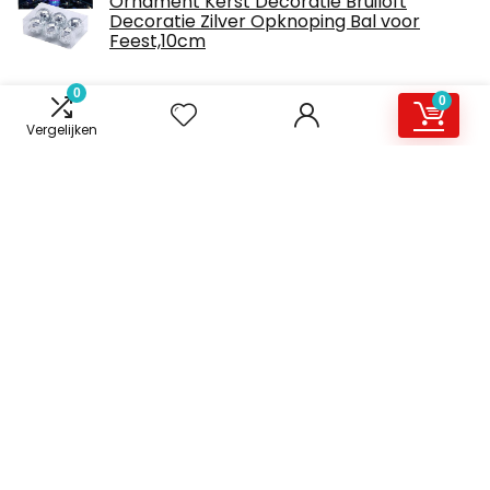
Ornament Kerst Decoratie Bruiloft
Decoratie Zilver Opknoping Bal voor
Feest,10cm
0
0
Numark Party Mix - Complete DJ
Vergelijken
Controller Set voor Serato DJ met 2
Decks, Partylights, Koptelefoon ingang,
Performance Pads en Crossfader/Mixer,
Zwart
€
98.00
Over ons
Leminiwho is een moderne alles-in-één prijsvergelijkings- en
beoordelingswebsite die de beste deals biedt die
beschikbaar zijn op amazon en u op de hoogte houdt via de