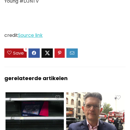
Young #DJNTV
credit
Source link
0
Save
gerelateerde artikelen