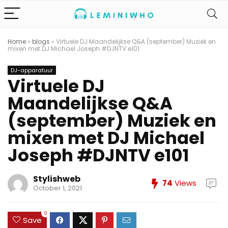
Home
»
blogs
»
Virtuele DJ Maandelijkse Q&A (september) Muziek en
mixen met DJ Michael Joseph #DJNTV e101
DJ-apparatuur
Virtuele DJ
Maandelijkse Q&A
(september) Muziek en
mixen met DJ Michael
Joseph #DJNTV e101
Stylishweb
74
Views
October 1, 2021
0
Save